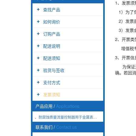
1、发票须
查找产品
1）为了
2）发票
如何询价
3）发票
订购产品
2、开票类
配送说明
增值税专
3、开票信
配送须知
为保证开
验货与签收
确。若因
支付方式
发票须知
产品应用
/
Applications
耐腐蚀质量流量控制器用于金属表面氮化处理
联系我们
/
Contact us