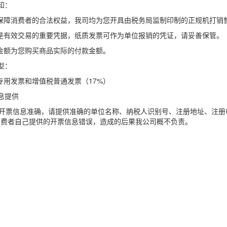
知：
保障消费者的合法权益，我司均为您开具由税务局监制印制的正规机打销
是有效交易的重要凭据，纸质发票可作为单位报销的凭证，请妥善保管。
金额为您购买商品实际的付款金额。
型：
用发票和增值税普通发票（17%）
息提供
票信息准确，请提供准确的单位名称、纳税人识别号、注册地址、注册
消费者自己提供的开票信息错误，造成的后果我公司概不负责。