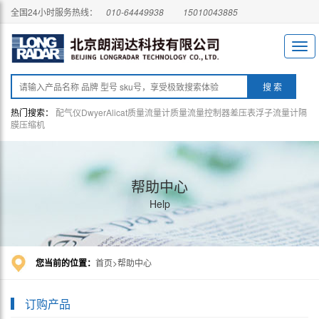
全国24小时服务热线：
010-64449938
15010043885
热门搜索：
配气仪
Dwyer
Alicat
质量流量计
质量流量控制器
差压表
浮子流量计
隔
膜压缩机
帮助中心
Help
您当前的位置：
首页
帮助中心
订购产品