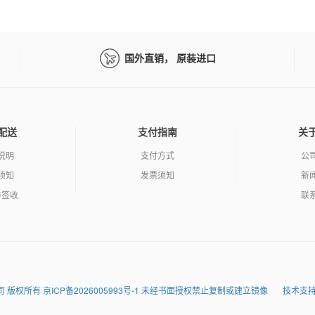
国外直销， 原装进口
配送
支付指南
关
说明
支付方式
公
须知
发票须知
新
与签收
联
润达科技有限公司 版权所有 京ICP备2026005993号-1 未经书面授权禁止复制或建立镜像
技术支