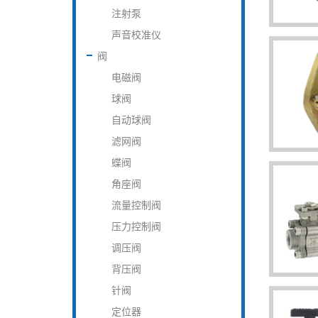
注射泵
声音校准仪
阀
电磁阀
球阀
自动球阀
滤网阀
蝶阀
角座阀
流量控制阀
压力控制阀
调压阀
背压阀
针阀
定位器