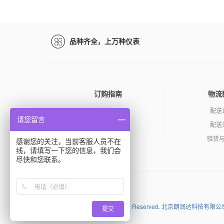
品种齐全，上万种仪表
订购指南
物流
查找产品
配送
请您留言
如何询价
配送
订购产品
验货
感谢您的关注，当前客服人员不在
线，请填写一下您的信息，我们会
尽快和您联系。
百度
Copyright (C) 2026 All Rights Reserved. 北京朗
提交