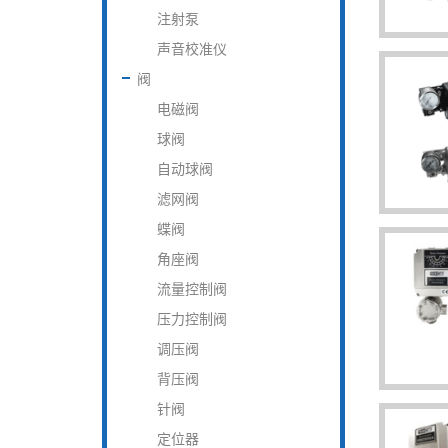
注射泵
声音校准仪
阀
电磁阀
球阀
自动球阀
滤网阀
蝶阀
角座阀
流量控制阀
压力控制阀
调压阀
背压阀
针阀
定位器