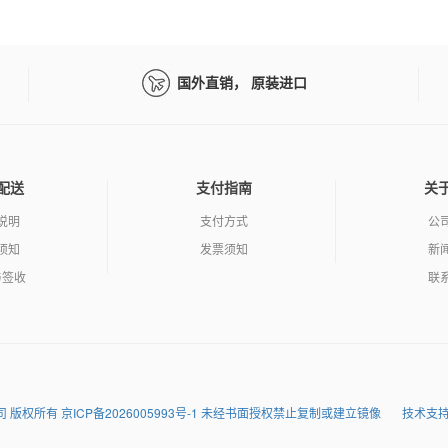
国外直销， 原装进口
配送
支付指南
关
说明
支付方式
公
须知
发票须知
新
与签收
联
润达科技有限公司 版权所有 京ICP备2026005993号-1 未经书面授权禁止复制或建立镜像
技术支