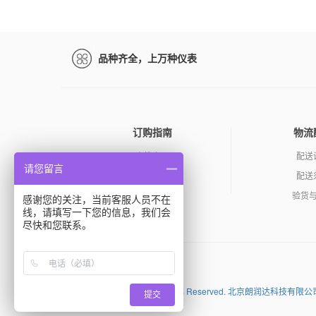
品种齐全，上万种仪表
订购指南
物流
查找产品
配送
请您留言
如何询价
配送
订购产品
验货
感谢您的关注，当前客服人员不在
线，请填写一下您的信息，我们会
尽快和您联系。
百度
Copyright (C) 2026 All Rights Reserved. 北京朗
提交