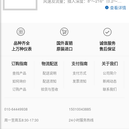
风速及流量；插入深度：8″～216″（0.2～
查看详情
5.5m）；最大耐温815℃
品种齐全
国外直销
诚信服务
上万种仪表
原装进口
售后保证
订购指南
物流配送
支付指南
关于我们
查找产品
配送说明
支付方式
公司简介
如何询价
配送须知
发票须知
新闻动态
订购产品
验货与签收
联系我们
010-64449938
15010043885
周一至周五8:30-17:30
24小时服务热线