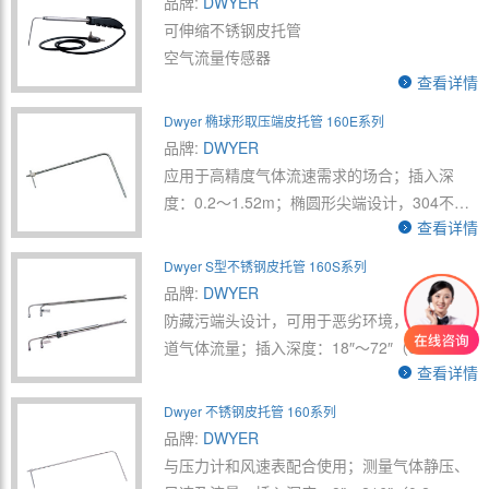
品牌:
DWYER
可伸缩不锈钢皮托管
空气流量传感器
查看详情
Dwyer 椭球形取压端皮托管 160E系列
品牌:
DWYER
应用于高精度气体流速需求的场合；插入深
度：0.2～1.52m；椭圆形尖端设计，304不锈
查看详情
钢结构
Dwyer S型不锈钢皮托管 160S系列
品牌:
DWYER
防藏污端头设计，可用于恶劣环境，如测量烟
道气体流量；插入深度：18″～72″（0.46～
查看详情
1.83m）；最大耐温815℃
大的开放型端部可以防阻塞；有永久型安装可
Dwyer 不锈钢皮托管 160系列
供选择
品牌:
DWYER
与压力计和风速表配合使用；测量气体静压、