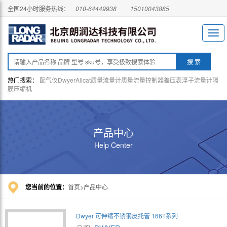
全国24小时服务热线：
010-64449938
15010043885
热门搜索：
配气仪
Dwyer
Alicat
质量流量计
质量流量控制器
差压表
浮子流量计
隔
膜压缩机
产品中心
Help Center
您当前的位置：
首页
产品中心
Dwyer 可伸缩不锈钢皮托管 166T系列