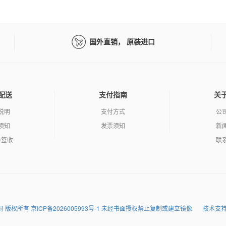
国外直销， 原装进口
配送
支付指南
关
说明
支付方式
公
须知
发票须知
新
与签收
联
润达科技有限公司 版权所有 京ICP备2026005993号-1 未经书面授权禁止复制或建立镜像
技术支