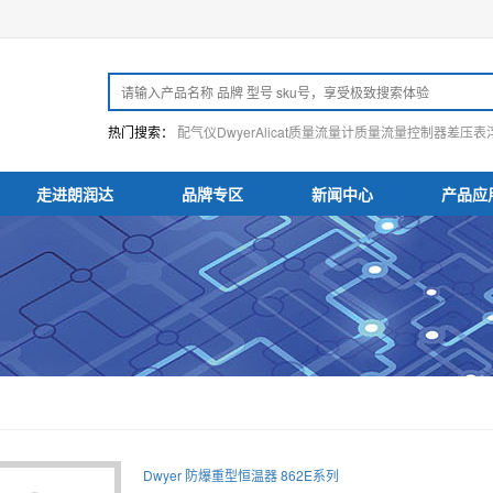
热门搜索：
配气仪
Dwyer
Alicat
质量流量计
质量流量控制器
差压表
走进朗润达
品牌专区
新闻中心
产品应
Dwyer 防爆重型恒温器 862E系列