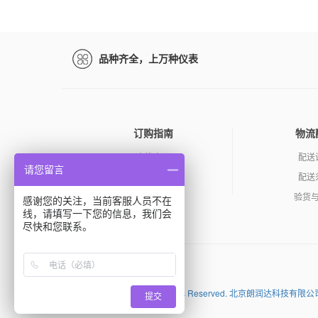
品种齐全，上万种仪表
订购指南
物流
查找产品
配送
请您留言
如何询价
配送
订购产品
验货
感谢您的关注，当前客服人员不在
线，请填写一下您的信息，我们会
尽快和您联系。
百度
Copyright (C) 2026 All Rights Reserved. 北京朗
提交