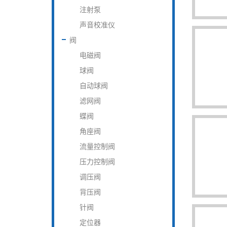
注射泵
声音校准仪
阀
电磁阀
球阀
自动球阀
滤网阀
蝶阀
角座阀
流量控制阀
压力控制阀
调压阀
背压阀
针阀
定位器