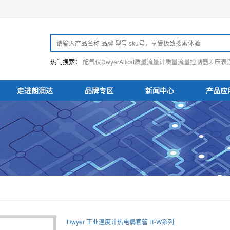
热门搜索：
配气仪
Dwyer
Alicat
质量流量计
质量流量控制器
差压表
走进朗润达
品牌专区
新闻中心
产品应
Dwyer 工业温度计热电偶套管 IT-W系列