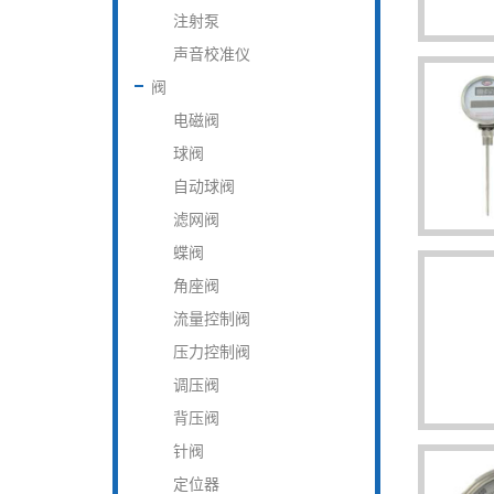
注射泵
声音校准仪
阀
电磁阀
球阀
自动球阀
滤网阀
蝶阀
角座阀
流量控制阀
压力控制阀
调压阀
背压阀
针阀
定位器