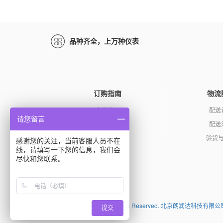
品种齐全，上万种仪表
订购指南
物流
查找产品
配送
请您留言
如何询价
配送
订购产品
验货
感谢您的关注，当前客服人员不在
线，请填写一下您的信息，我们会
尽快和您联系。
百度
Copyright (C) 2026 All Rights Reserved. 北京朗
提交