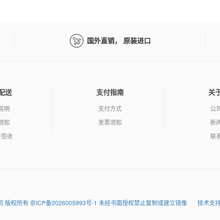
国外直销， 原装进口
配送
支付指南
关
说明
支付方式
公
须知
发票须知
新
与签收
联
润达科技有限公司 版权所有 京ICP备2026005993号-1 未经书面授权禁止复制或建立镜像
技术支