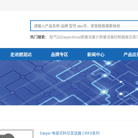
热门搜索：
配气仪
Dwyer
Alicat
质量流量计
质量流量控制器
差压表
走进朗润达
品牌专区
新闻中心
产品应
Dwyer 电容式料位变送器 CRF2系列