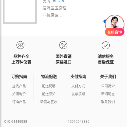
品牌:
ALICAT
层流差压原理
非抗腐蚀
查看详情
铝主体材质
品种齐全
国外直销
诚信服务
上万种仪表
原装进口
售后保证
订购指南
物流配送
支付指南
关于我们
查找产品
配送说明
支付方式
公司简介
如何询价
配送须知
发票须知
新闻动态
订购产品
验货与签收
联系我们
010-64449938
15010043885