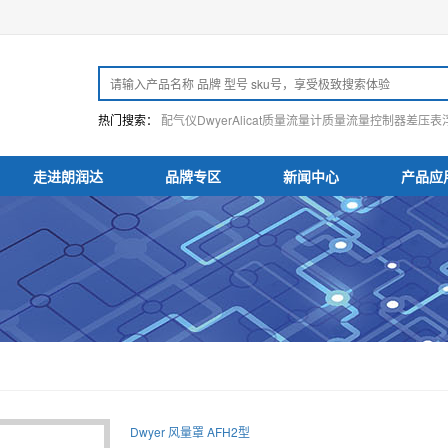
热门搜索：
配气仪
Dwyer
Alicat
质量流量计
质量流量控制器
差压表
走进朗润达
品牌专区
新闻中心
产品应
Dwyer 风量罩 AFH2型