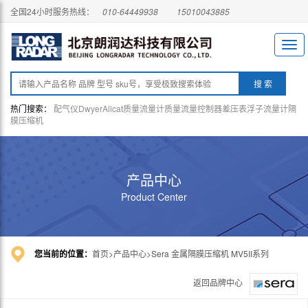
全国24小时服务热线：
010-64449938
15010043885
热门搜索：
配气仪
Dwyer
Alicat
质量流量计
质量流量控制器
差压表
浮子流量计
隔
膜压缩机
产品中心
Product Center
您当前的位置：
首页
产品中心
Sera 金属隔膜压缩机 MV5II系列
返回品牌中心