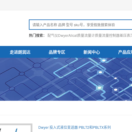
热门搜索：
配气仪
Dwyer
Alicat
质量流量计
质量流量控制器
差压表
走进朗润达
品牌专区
新闻中心
产品应
Dwyer 投入式液位变送器 PBLT2和PBLTX系列