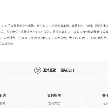
中
VOC
的含量监测空气质量。常见的
VOC
污染源有地毯、建筑材料、涂料、清洁剂和
相关。为了使空气质量满足
ASHRAE
标准，将监测器的
VOC
读数从百分比含量转换成
ED
显示绿色；在
1000~1500PPM
之间，
LED
显示黄色；大于
1500PPM
，
LED
显示红色
的实时变化
国外直销， 原装进口
配送
支付指南
关
说明
支付方式
公