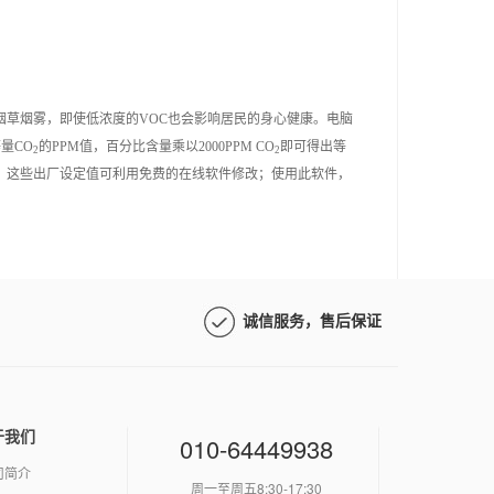
烟草烟雾，即使低浓度的
VOC
也会影响居民的身心健康。电脑
等量
CO
的
PPM
值，百分比含量乘以
2000PPM CO
即可得出等
2
2
。这些出厂设定值可利用免费的在线软件修改；使用此软件，
诚信服务，售后保证
于我们
010-64449938
司简介
周一至周五8:30-17:30