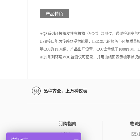
产品特色
AQS
系列环境挥发性有机物（
VOC
）监测仪，通过检测空气
USB
接口能为传感器提供能量，
LED
显示的颜色与环境质量
量
CO
的
PPM
值。产品出厂设置，
CO
含量低于
1000PPM
，
L
2
2
AQS
系列环境
VOC
监测仪可记录，并用曲线图表示楼宇状况
品种齐全，上万种仪表
订购指南
物流
查找产品
配送
请您留言