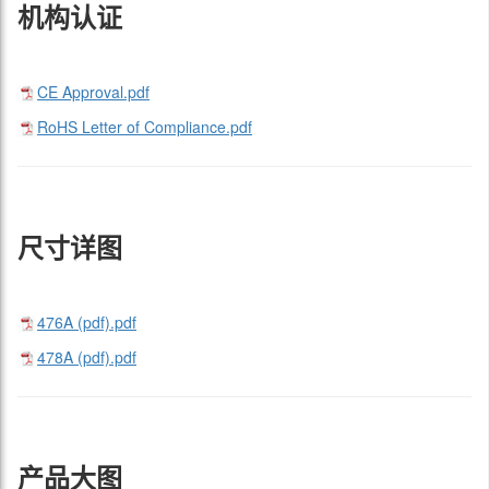
机构认证
CE Approval.pdf
RoHS Letter of Compliance.pdf
尺寸详图
476A (pdf).pdf
478A (pdf).pdf
产品大图