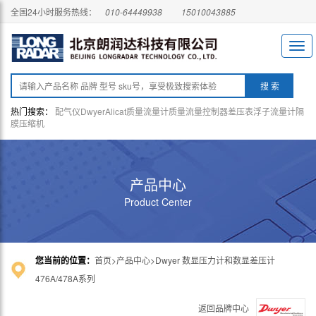
全国24小时服务热线：
010-64449938
15010043885
热门搜索：
配气仪
Dwyer
Alicat
质量流量计
质量流量控制器
差压表
浮子流量计
隔
膜压缩机
产品中心
Product Center
您当前的位置：
首页
产品中心
Dwyer 数显压力计和数显差压计
476A/478A系列
返回品牌中心