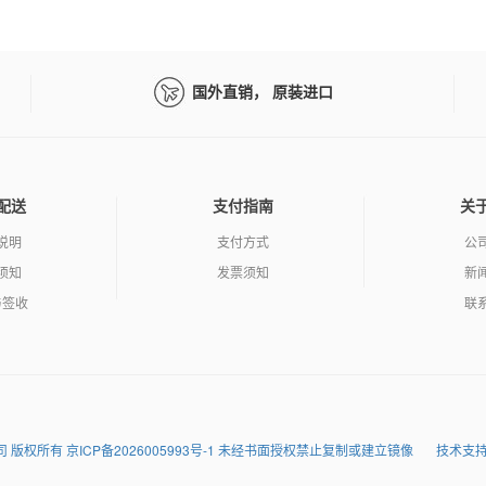
国外直销， 原装进口
配送
支付指南
关
说明
支付方式
公
须知
发票须知
新
与签收
联
润达科技有限公司 版权所有 京ICP备2026005993号-1 未经书面授权禁止复制或建立镜像
技术支