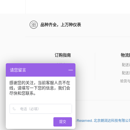
品种齐全，上万种仪表
订购指南
物流
查找产品
配送
请您留言
如何询价
配送
订购产品
验货
感谢您的关注，当前客服人员不在
线，请填写一下您的信息，我们会
尽快和您联系。
百度
Copyright (C) 2026 All Rights Reserved. 北京朗
提交