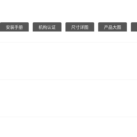
安装手册
机构认证
尺寸详图
产品大图