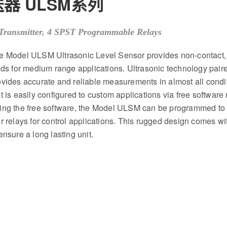
送器 ULSM系列
Transmitter, 4 SPST Programmable Relays
e Model ULSM Ultrasonic Level Sensor provides non-contact, 
uids for medium range applications. Ultrasonic technology pai
ovides accurate and reliable measurements in almost all condi
t is easily configured to custom applications via free software 
ing the free software, the Model ULSM can be programmed to tr
ur relays for control applications. This rugged design comes 
ensure a long lasting unit.