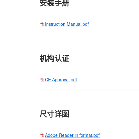
安装手册
Instruction Manual.pdf
机构认证
CE Approval.pdf
尺寸详图
Adobe Reader in format.pdf