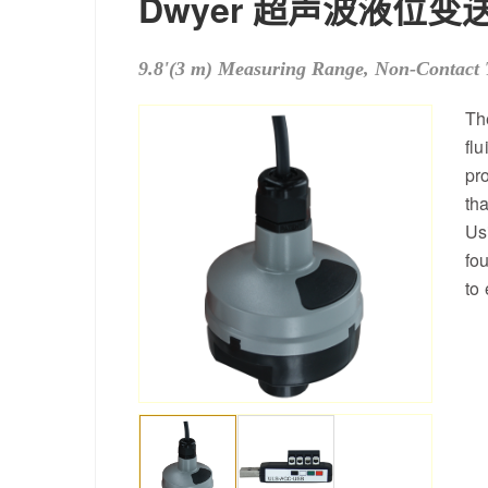
Dwyer 超声波液位变
9.8'(3 m) Measuring Range, Non-Contact 
Th
fl
pr
tha
Us
fo
to 