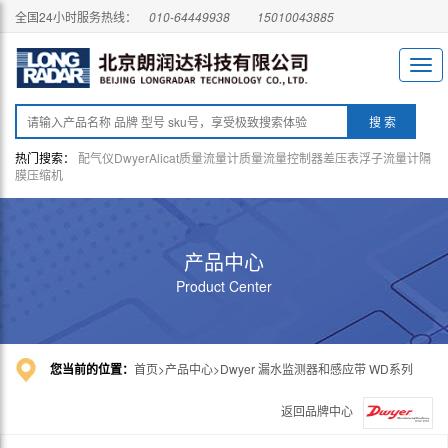
全国24小时服务热线：
010-64449938
15010043885
热门搜索：
配气仪
Dwyer
Alicat
质量流量计
质量流量控制器
差压表
浮子流量计
隔
膜压缩机
产品中心
Product Center
您当前的位置：
首页
产品中心
Dwyer 漏水监测器和感应带 WD系列
返回品牌中心