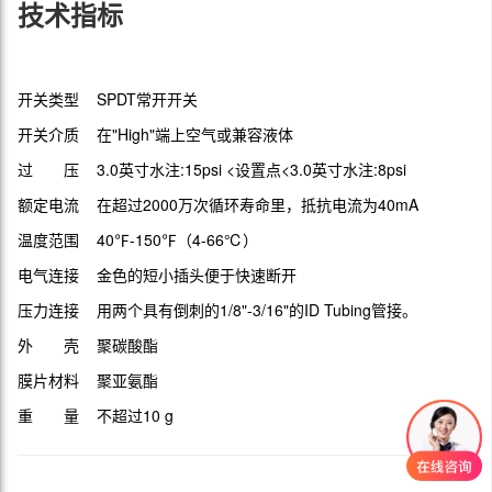
技术指标
开关类型 SPDT常开开关
开关介质 在"High"端上空气或兼容液体
过 压 3.0英寸水注:15psi <设置点<3.0英寸水注:8psi
额定电流 在超过2000万次循环寿命里，抵抗电流为40mA
温度范围 40℉-150℉（4-66℃）
电气连接 金色的短小插头便于快速断开
压力连接 用两个具有倒刺的1/8"-3/16"的ID Tubing管接。
外 壳 聚碳酸酯
膜片材料 聚亚氨酯
重 量 不超过10 g