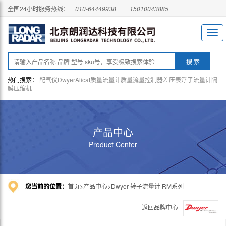
全国24小时服务热线：
010-64449938
15010043885
热门搜索：
配气仪
Dwyer
Alicat
质量流量计
质量流量控制器
差压表
浮子流量计
隔
膜压缩机
产品中心
Product Center
您当前的位置：
首页
产品中心
Dwyer 转子流量计 RM系列
返回品牌中心