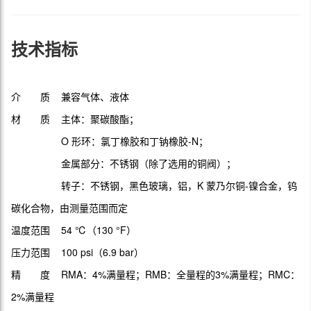
技术指标
介 质 兼容气体、液体
材 质 主体：聚碳酸酯；
O 形环：氯丁橡胶和丁钠橡胶-N；
金属部分：不锈钢（除了选用的铜阀）；
转子：不锈钢，黑色玻璃，铝，K 蒙乃尔铜-镍合金，钨
碳化合物，由测量范围而定
温度范围 54 ℃（130 °F）
压力范围 100 psi（6.9 bar）
精 度 RMA：4%满量程；RMB：全量程的3%满量程；RMC：
2%满量程