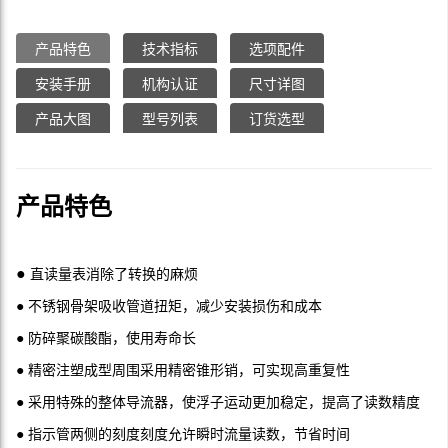
产品特色
技术指标
选项配件
安装手册
机构认证
尺寸详图
产品大图
型号列表
订货选型
产品特色
●
直读量表消除了转换的麻烦
● 不锈钢骨架吸收管道扭矩，减少安装损伤和成本
● 防碎聚碳酸酯，使用寿命长
● 精密注塑成型周围采用精密锥形销，可实现高重复性
● 采用特殊的整体导流器，使浮子运动更加稳定，提高了读数精度
● 指示管两侧的刻度刻度允许瞬时流量读数，节省时间