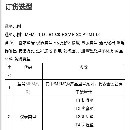
订货选型
选型示例
选型示例：MFM-T1-D1-B1-C0-R0-V-F-S3-P1-M1-L0
含 义 基本型号-仪表类型-公称通径-精度-显示类型-通讯输出-继电
器输出-安装方式-过程连接-供电-公称压力-测量管及浮子材质-衬里
材料-防爆类型
序
代码
参数
号
型号
MFM
系
其中“MFM”为产品型号系列，代表金属管浮
1
列
子流量计
-T1:标准型
-T2:夹套型
2
仪表类型
-T3:阻尼型
-T4:高温型