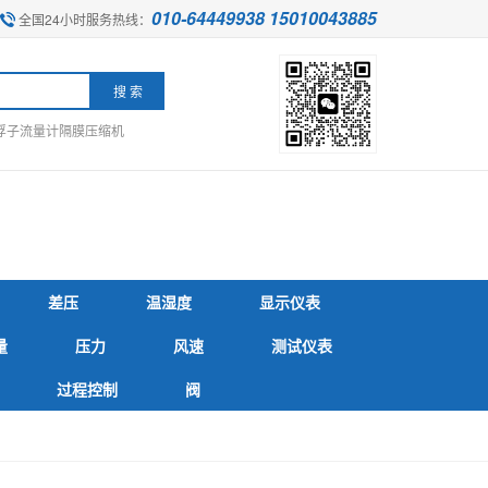
010-64449938 15010043885
全国24小时服务热线：
浮子流量计
隔膜压缩机
差压
温湿度
显示仪表
量
压力
风速
测试仪表
过程控制
阀