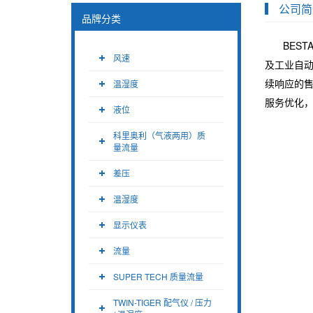
公司简
品牌分类
BES
风速
及工业自
续响应的
温湿度
服务优化
液位
科里奥利（气液两用）质
量流量
差压
温湿度
显示仪表
流量
SUPER TECH 质量流量
TWIN-TIGER 配气仪 / 压力