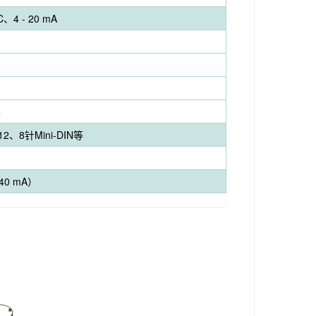
、4 - 20 mA
差
、8针Mini-DIN等
40 mA）