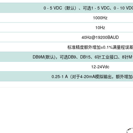
0 - 5 VDC（默认）、可选1 - 5 VDC、0 - 10 VDC
1000Hz
10Hz
40Hz@19200BAUD
标准精度额外增加±0.1%满量程误
DB9M(默认)，可选DB9、DB15、6针工业接口、8针M12
12-24Vdc
0.25-1 A（对于4-20mA模拟输出，额外增加