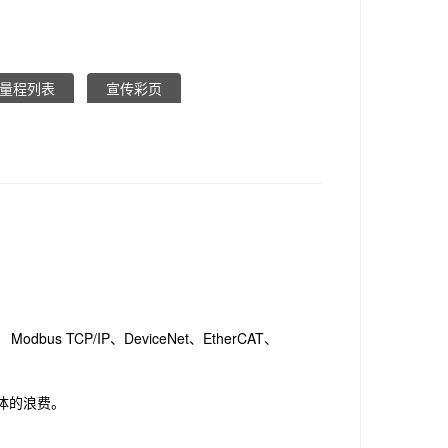
量程列表
宣传彩页
 TCP/IP、DeviceNet、EtherCAT、
体的浪费。