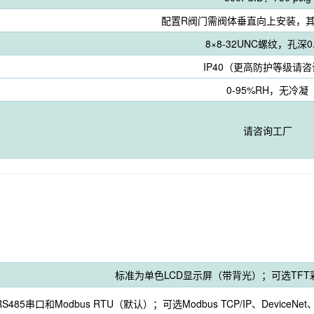
配置R阀门需阀体垂直向上安装，
8×8-32UNC螺纹，孔深0.
IP40（更高防护等级请
0-95%RH，无冷凝
请咨询工厂
标准为单色LCD显示屏（带背光）；可选TFT
RS485串口和Modbus RTU（默认）；可选Modbus TCP/IP、DeviceNet、Ethe