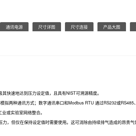
通讯电源
尺寸详图
尺寸连接
产品大图
内极其快速地达到压力设定值，且具有NIST可溯源精度。
讯方式；数字通讯串口和Modbus RTU 通过RS232或RS485、 Modbus
与您的数字工业或实验室网络整合。
压力，但仅在保持设定值时需要使用。这可消除由持续排气造成的昂贵气