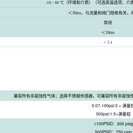
-10 ~ 60 ℃
（环境和介质）
（可选高温选项，介质
＜30ms，与流量和阀门规格有关，
常闭
＜10ms
< 1 s
兼容所有非腐蚀性气体；选择不锈钢传感器，可兼容所有非腐蚀
0.07-100psi:3 × 满量
500psi:1.5×满量程
≤100PSID：200 psig
500PSID：750 psig