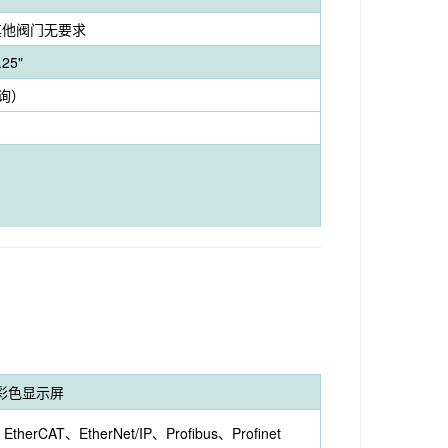
其他阀门无要求
25"
咨询）
彩色显示屏
rCAT、EtherNet/IP、Profibus、Profinet