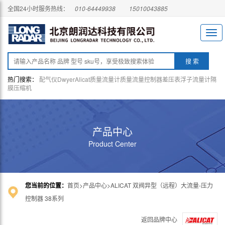
全国24小时服务热线：
010-64449938
15010043885
热门搜索：
配气仪
Dwyer
Alicat
质量流量计
质量流量控制器
差压表
浮子流量计
隔
膜压缩机
产品中心
Product Center
您当前的位置：
首页
产品中心
ALICAT 双阀异型（远程）大流量-压力
控制器 38系列
返回品牌中心