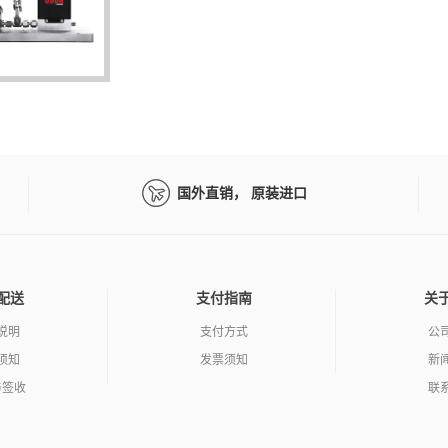
国外直销， 原装进口
配送
支付指南
关
说明
支付方式
公
须知
发票须知
新
与签收
联